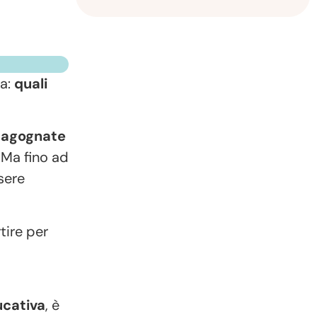
ma:
quali
e
agognate
 Ma fino ad
sere
tire per
cativa
, è