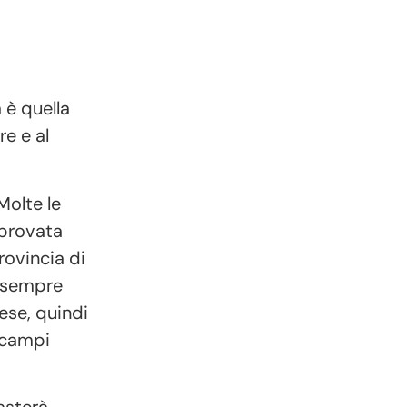
 è quella
re e al
Molte le
(provata
rovincia di
o sempre
lese, quindi
 campi
asterà