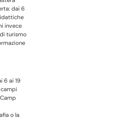
erta: dai 6
didattiche
ni invece
 di turismo
formazione
i 6 ai 19
no campi
ti Camp
fia o la