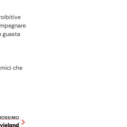
roibitive
 impegnare
n guasta
 amici che
ROSSIMO
ovieland