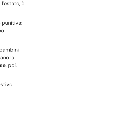
 l’estate, è
 punitiva:
no
i bambini
ano la
ese
, poi,
stivo