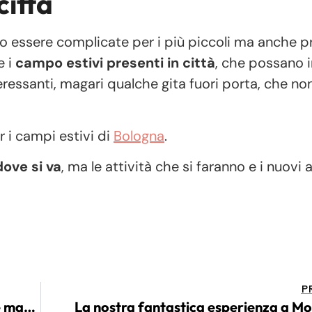
città
no essere complicate per i più piccoli ma anche p
e i
campo estivi presenti in città
, che possano
eressanti, magari qualche gita fuori porta, che no
r i campi estivi di
Bologna
.
dove si va
, ma le attività che si faranno e i nuovi
P
Passione borse: i modelli 2019 più adatti alle mamme
La nostra fantastica esperienza a M