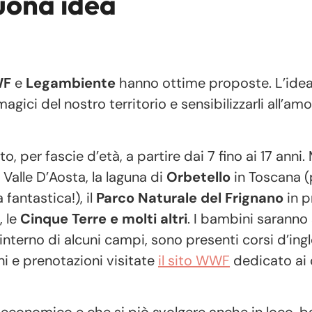
uona idea
F
e
Legambiente
hanno ottime proposte. L’idea
gici del nostro territorio e sensibilizzarli all’amo
er fascie d’età, a partire dai 7 fino ai 17 anni. 
 Valle D’Aosta, la laguna di
Orbetello
in Toscana 
fantastica!), il
Parco Naturale del Frignano
in p
, le
Cinque Terre e molti altri
. I bambini sarann
’interno di alcuni campi, sono presenti corsi d’ing
ni e prenotazioni visitate
il sito WWF
dedicato ai
economico e che si piò svolgere anche in loco, b