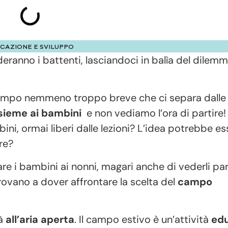
CAZIONE E SVILUPPO
iuderanno i battenti, lasciandoci in balìa del dilem
di tempo nemmeno troppo breve che ci separa dall
sieme ai bambini
e non vediamo l’ora di partire!
ini, ormai liberi dalle lezioni? L’idea potrebbe es
re?
e i bambini ai nonni, magari anche di vederli par
trovano a dover affrontare la scelta del
campo
tà
all’aria aperta
. Il campo estivo è un’attività
edu