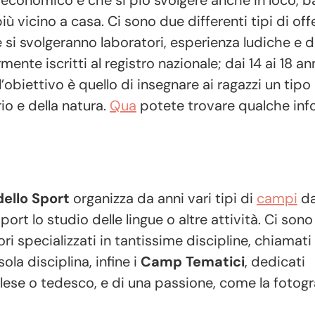
iù vicino a casa. Ci sono due differenti tipi di off
le si svolgeranno laboratori, esperienza ludiche e 
nte iscritti al registro nazionale; dai 14 ai 18 an
l’obiettivo è quello di insegnare ai ragazzi un tipo
io e della natura.
Qua
potete trovare qualche in
ello Sport
organizza da anni vari tipi di
campi
da
 sport lo studio delle lingue o altre attività. Ci so
tori specializzati in tantissime discipline, chiama
la disciplina, infine i
Camp Tematici
, dedicati
lese o tedesco, e di una passione, come la fotogra