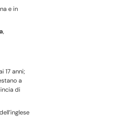
na e in
a
,
i 17 anni;
restano a
incia di
dell’inglese