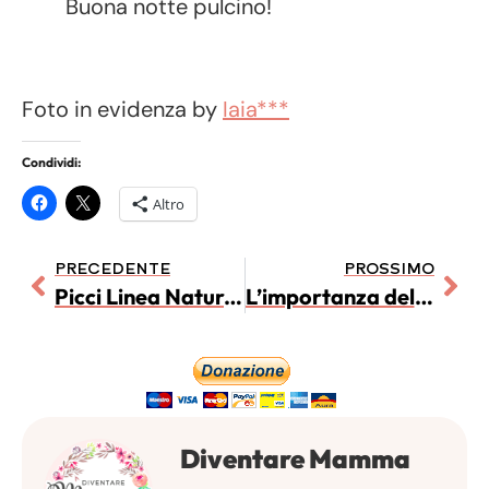
Buona notte pulcino!
Foto in evidenza by
Iaia***
Condividi:
Altro
PRECEDENTE
PROSSIMO
Picci Linea Naturelle – Telo Bagno in Bamboo
L’importanza del rituale della nanna
Diventare Mamma