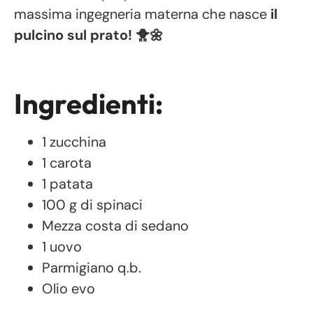
massima ingegneria materna che nasce
il
pulcino sul prato! 🐥🌼
Ingredienti:
1 zucchina
1 carota
1 patata
100 g di spinaci
Mezza costa di sedano
1 uovo
Parmigiano q.b.
Olio evo