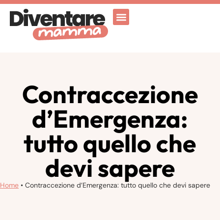
Attività Ricreative
Vicenza for family
Contraccezione
d’Emergenza:
tutto quello che
devi sapere
Home
•
Contraccezione d’Emergenza: tutto quello che devi sapere