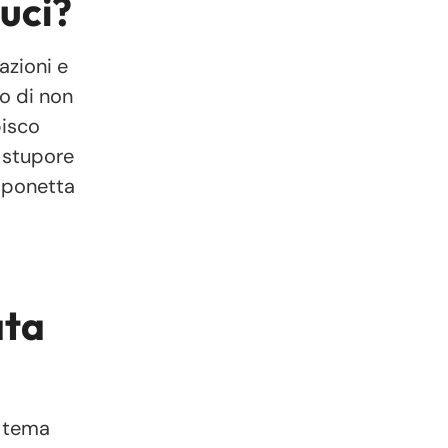
uci?
azioni e
o di non
pisco
 stupore
saponetta
ata
e tema