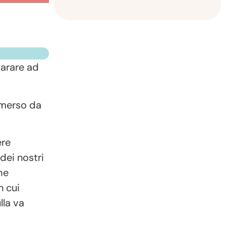
parare ad
mmerso da
ere
dei nostri
he
n cui
lla va