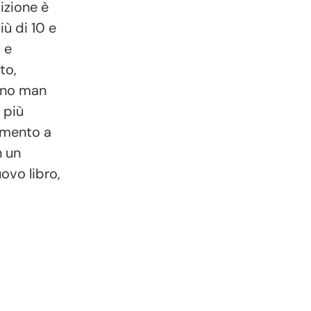
izione è
iù di 10 e
 e
to,
anno man
 più
rimento a
n un
ovo libro,