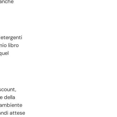
 anche
etergenti
io libro
quel
scount,
e della
l’ambiente
andi attese