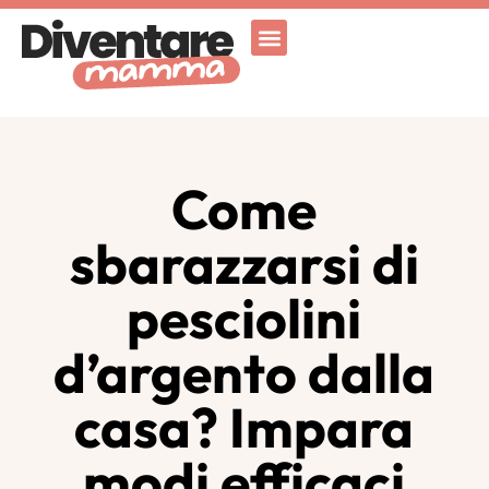
Attività Ricreative
Vicenza for family
Come
sbarazzarsi di
pesciolini
d’argento dalla
casa? Impara
modi efficaci