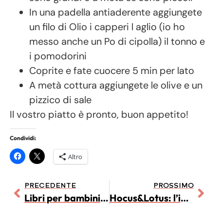
In una padella antiaderente aggiungete
un filo di Olio i capperi l aglio (io ho
messo anche un Po di cipolla) il tonno e
i pomodorini
Coprite e fate cuocere 5 min per lato
A metà cottura aggiungete le olive e un
pizzico di sale
Il vostro piatto è pronto, buon appetito!
Condividi:
Altro
PRECEDENTE
PROSSIMO
Libri per bambini in lingua inglese
Hocus&Lotus: l’inglese per i bambini