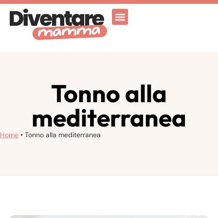
Attività Ricreative
Vicenza for family
Tonno alla
mediterranea
Home
•
Tonno alla mediterranea