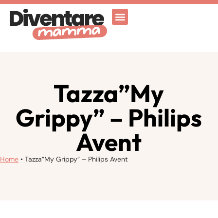
Attività Ricreative
Vicenza for family
Tazza”My
Grippy” – Philips
Avent
Home
•
Tazza”My Grippy” – Philips Avent