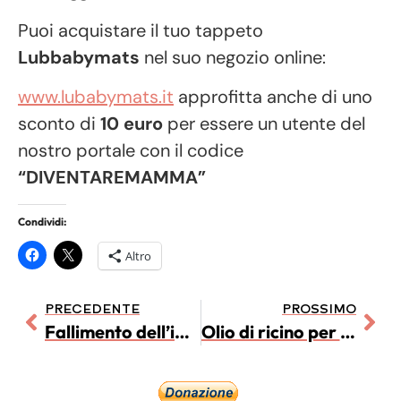
Puoi acquistare il tuo tappeto
Lubbabymats
nel suo negozio online:
www.lubabymats.it
approfitta anche di uno
sconto di
10 euro
per essere un utente del
nostro portale con il codice
“DIVENTAREMAMMA”
Condividi:
Altro
PRECEDENTE
PROSSIMO
Fallimento dell’impianto dell’embrione dopo una Fecondazione in Vitro e aborti ripetuti: Cosa c’è di nuovo?
Olio di ricino per migliorare ciglia e sopracciglia