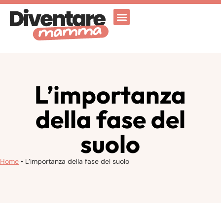
Attività Ricreative
Vicenza for family
L’importanza
della fase del
suolo
Home
•
L’importanza della fase del suolo