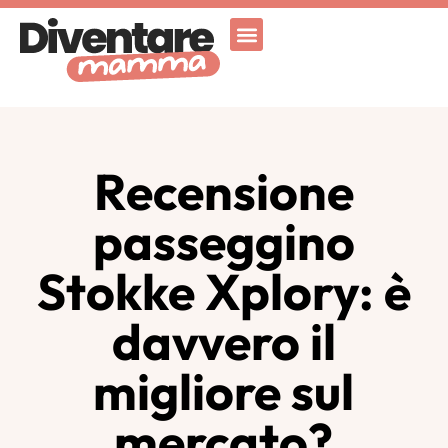
Attività Ricreative
Vicenza for family
Recensione
passeggino
Stokke Xplory: è
davvero il
migliore sul
mercato?