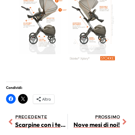
Condividi:
Altro
PRECEDENTE
PROSSIMO
Scarpine con i teschi
Nove mesi di noi!