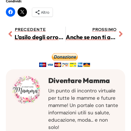
Condividi:
Altro
PRECEDENTE
PROSSIMO
L’asilo degli orrori: mamma Anna racconta la sua storia
Anche se non ti allatto, sono madre anche io
Diventare Mamma
Un punto di incontro virtuale
per tutte le mamme e future
mamme! Un portale con tante
informazioni utili su salute,
educazione, moda... e non
solo!