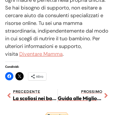
ogni madre è perfetta nella propria unicità.
Se hai bisogno di supporto, non esitare a
cercare aiuto da consulenti specializzati e
risorse online. Tu sei una mamma
straordinaria, indipendentemente dal modo
in cui scegli di nutrire il tuo bambino. Per
ulteriori informazioni e supporto,
visita
Diventare Mamma
.
Condividi:
Altro
PRECEDENTE
PROSSIMO
La scoliosi nei bambini: da che età iniziare il Pilates
Guida alle Migliori Attrazioni di San Francisco con CityPASS: Scopri, Esplora e Risparmia