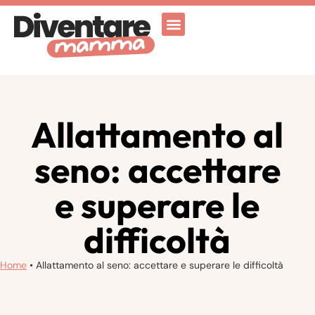
Attività Ricreative
Vicenza for family
Allattamento al
seno: accettare
e superare le
difficoltà
Home
•
Allattamento al seno: accettare e superare le difficoltà