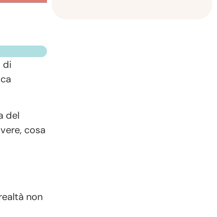
 di
ica
a del
vere, cosa
realtà non