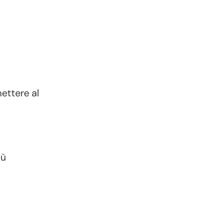
ettere al
iù