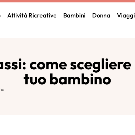
o
Attività Ricreative
Bambini
Donna
Viaggi
si: come scegliere l
tuo bambino
ino