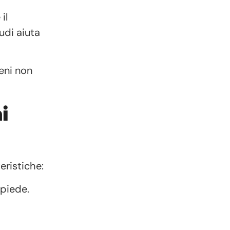
il
udi aiuta
eni non
i
eristiche:
 piede.