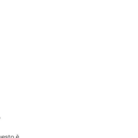
?
uesto è