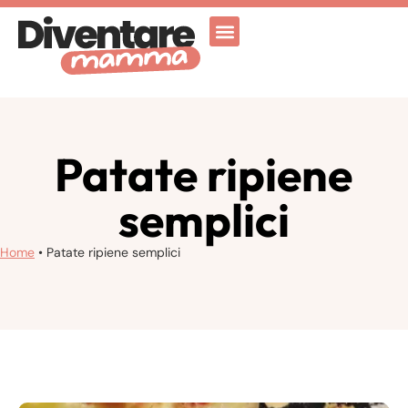
Attività Ricreative
Vicenza for family
Patate ripiene
semplici
Home
•
Patate ripiene semplici