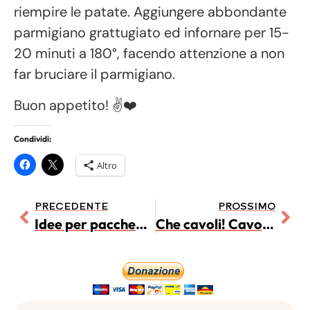
riempire le patate. Aggiungere abbondante
parmigiano grattugiato ed infornare per 15-
20 minuti a 180°, facendo attenzione a non
far bruciare il parmigiano.
Buon appetito! ✌️❤️
Condividi:
Altro
PRECEDENTE
PROSSIMO
Idee per pacchetti regalo di Natale stile boho
Che cavoli! Cavoletti di Bruxelles saporiti