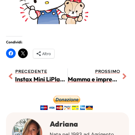
Condividi:
Altro
PRECEDENTE
PROSSIMO
Instax Mini LiPlay: Guida completa alla fotocamera istantanea ibrida
Mamma e imprenditrice: cinque consigli per gestire figli e Partita IVA
Adriana
Nata nel 1983 ad Agrigento,