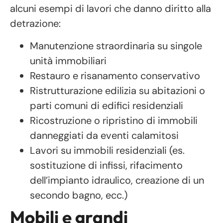
alcuni esempi di lavori che danno diritto alla
detrazione:
Manutenzione straordinaria su singole
unità immobiliari
Restauro e risanamento conservativo
Ristrutturazione edilizia su abitazioni o
parti comuni di edifici residenziali
Ricostruzione o ripristino di immobili
danneggiati da eventi calamitosi
Lavori su immobili residenziali (es.
sostituzione di infissi, rifacimento
dell’impianto idraulico, creazione di un
secondo bagno, ecc.)
Mobili e grandi