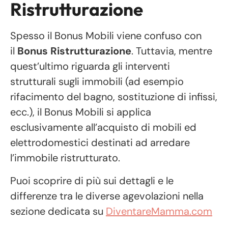
Ristrutturazione
Spesso il Bonus Mobili viene confuso con
il
Bonus Ristrutturazione
. Tuttavia, mentre
quest’ultimo riguarda gli interventi
strutturali sugli immobili (ad esempio
rifacimento del bagno, sostituzione di infissi,
ecc.), il Bonus Mobili si applica
esclusivamente all’acquisto di mobili ed
elettrodomestici destinati ad arredare
l’immobile ristrutturato.
Puoi scoprire di più sui dettagli e le
differenze tra le diverse agevolazioni nella
sezione dedicata su
DiventareMamma.com