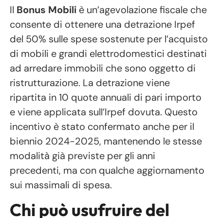
Il
Bonus Mobili
è un’agevolazione fiscale che
consente di ottenere una detrazione Irpef
del 50% sulle spese sostenute per l’acquisto
di mobili e grandi elettrodomestici destinati
ad arredare immobili che sono oggetto di
ristrutturazione. La detrazione viene
ripartita in 10 quote annuali di pari importo
e viene applicata sull’Irpef dovuta. Questo
incentivo è stato confermato anche per il
biennio 2024-2025, mantenendo le stesse
modalità già previste per gli anni
precedenti, ma con qualche aggiornamento
sui massimali di spesa.
Chi può usufruire del