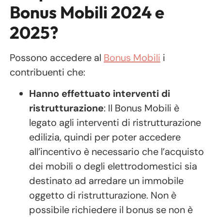
Bonus Mobili 2024 e
2025?
Possono accedere al
Bonus Mobili
i
contribuenti che:
Hanno effettuato interventi di
ristrutturazione
: Il Bonus Mobili è
legato agli interventi di ristrutturazione
edilizia, quindi per poter accedere
all’incentivo è necessario che l’acquisto
dei mobili o degli elettrodomestici sia
destinato ad arredare un immobile
oggetto di ristrutturazione. Non è
possibile richiedere il bonus se non è