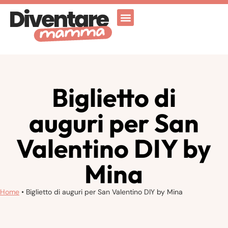
Attività Ricreative
Vicenza for family
Biglietto di
auguri per San
Valentino DIY by
Mina
Home
•
Biglietto di auguri per San Valentino DIY by Mina