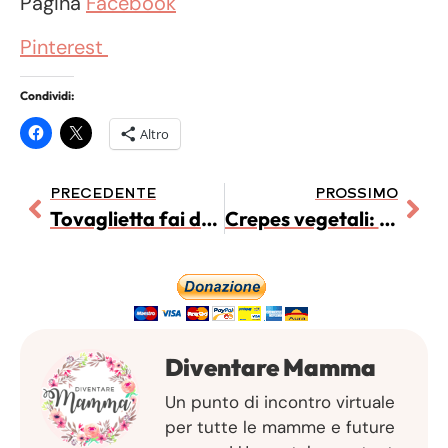
Pagina
Facebook
Pinterest
Condividi:
Altro
PRECEDENTE
PROSSIMO
Tovaglietta fai da te per San Valentino
Crepes vegetali: la base per farle dolci o salate
Diventare Mamma
Un punto di incontro virtuale
per tutte le mamme e future